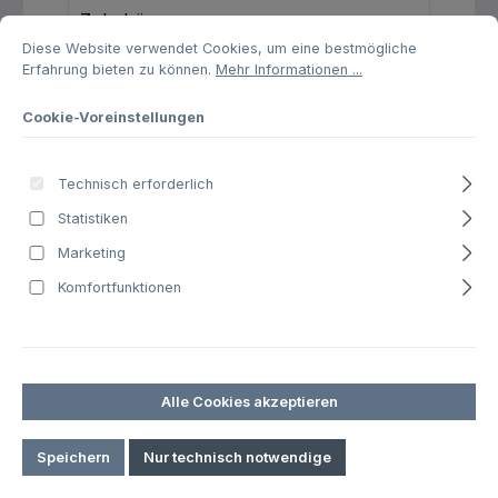
Zubehör
Cookie-Voreinstellungen
Diese Website verwendet Cookies, um eine bestmögliche Erfahrung biet
Diese Website verwendet Cookies, um eine bestmögliche
Speziallösungen
Erfahrung bieten zu können.
Mehr Informationen ...
Branchen
Cookie-Voreinstellungen
Service & Wartung
Technisch erforderlich
Rehkitzrettung
Statistiken
Marketing
Komfortfunktionen
Kamerafilter & Objektive
Alle Cookies akzeptieren
Produkte filtern
Speichern
Nur technisch notwendige