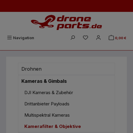
Zum Hauptinhalt springen
Du hast 0 Produkte auf
Navigation
0,00 €
Drohnen
Kameras & Gimbals
DJI Kameras & Zubehör
Drittanbieter Payloads
Multispektral Kameras
Kamerafilter & Objektive