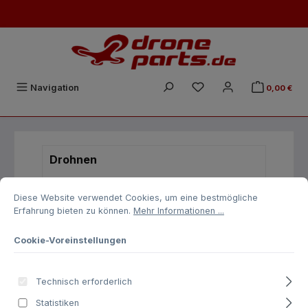
Zum Hauptinhalt springen
Du hast 0 Produkte auf
Navigation
0,00 €
Drohnen
Cookie-Voreinstellungen
Diese Website verwendet Cookies, um eine bestmögliche Erfahrung biet
DJI | Enterprise
Diese Website verwendet Cookies, um eine bestmögliche
Erfahrung bieten zu können.
Mehr Informationen ...
DJI Matrice 400
DJI Matrice 4D/TD
Cookie-Voreinstellungen
DJI Matrice 4E/4T
Technisch erforderlich
DJI Dock 3
Statistiken