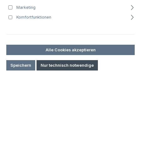
DJI Matrice 350
Marketing
DJI Matrice 30 Serie
Komfortfunktionen
DJI Matrice 3 Serie
DJI Mavic 3 Enterprise
DJI Dock 2
Alle Cookies akzeptieren
DJI | Professional
Speichern
Nur technisch notwendige
DJI | Hobby
DJI | Transport & Landwirtschaft
AXON (SkyHero)
Potensic
Robotik
Kameras & Gimbals