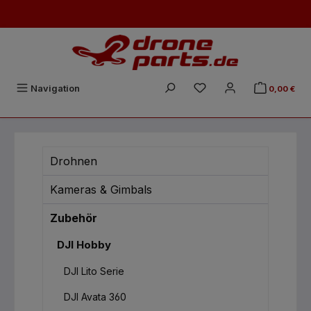
Zum Hauptinhalt springen
Du hast 0 Produkte auf
Navigation
0,00 €
Drohnen
Kameras & Gimbals
Zubehör
DJI Hobby
DJI Lito Serie
DJI Avata 360