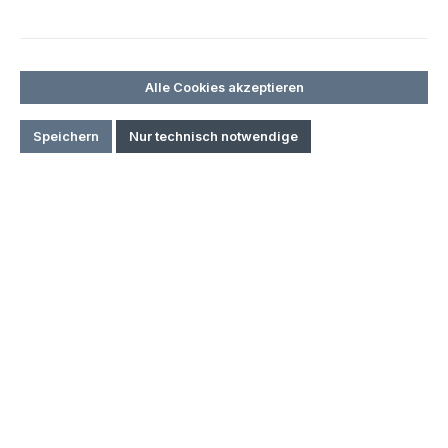
DJI Air 2S
DJI FPV
DJI Avata
Alle Cookies akzeptieren
DJI Enterprise
Speichern
Nur technisch notwendige
Weiteres Zubehör
Speziallösungen
Branchen
Service & Wartung
Rehkitzrettung
DJI Mini 3 Pro