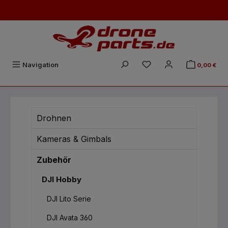
Zum Hauptinhalt springen
Du hast 0 Produkte auf
Navigation
0,00 €
Drohnen
Kameras & Gimbals
Zubehör
DJI Hobby
DJI Lito Serie
DJI Avata 360