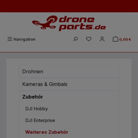
Zum Hauptinhalt springen
Du hast 0 Produkte auf
Navigation
0,00 €
Drohnen
Kameras & Gimbals
Zubehör
DJI Hobby
DJI Enterprise
Weiteres Zubehör