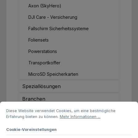
Axon (SkyHero)
DJI Care - Versicherung
Fallschirm Sicherheitssysteme
Foliensets
Powerstations
Transportkoffer
MicroSD Speicherkarten
Speziallösungen
Branchen
Cookie-Voreinstellungen
Diese Website verwendet Cookies, um eine bestmögliche Erfahrung biet
Diese Website verwendet Cookies, um eine bestmögliche
Service & Wartung
Erfahrung bieten zu können.
Mehr Informationen ...
Rehkitzrettung
Cookie-Voreinstellungen