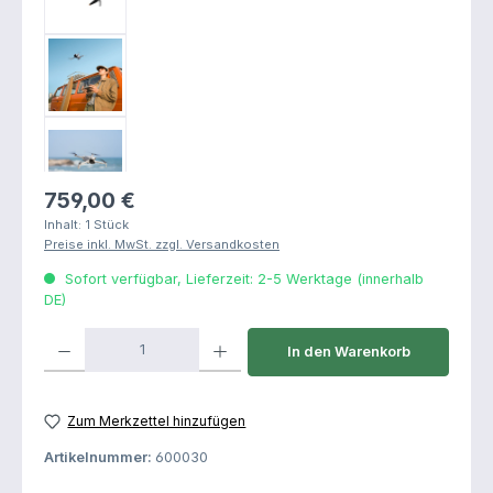
Regulärer Preis:
759,00 €
Inhalt:
1 Stück
Preise inkl. MwSt. zzgl. Versandkosten
Sofort verfügbar, Lieferzeit: 2-5 Werktage (innerhalb
DE)
Produkt Anzahl: Gib den gewünschten Wert ein oder benutze die Schaltfl
In den Warenkorb
Zum Merkzettel hinzufügen
Artikelnummer:
600030