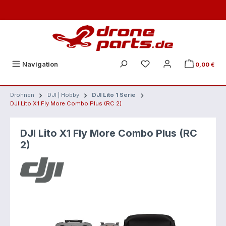
Zum Hauptinhalt springen
Navigation
0,00 €
Drohnen
DJI | Hobby
DJI Lito 1 Serie
DJI Lito X1 Fly More Combo Plus (RC 2)
DJI Lito X1 Fly More Combo Plus (RC
2)
Bildergalerie überspringen