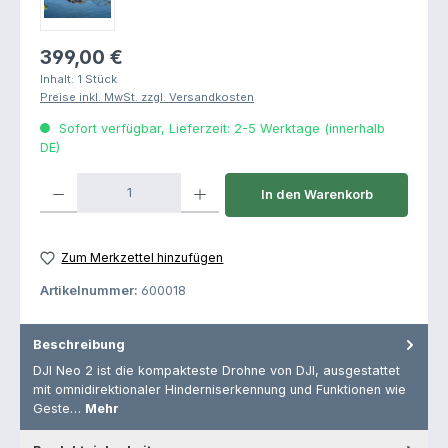
Regulärer Preis:
399,00 €
Inhalt:
1 Stück
Preise inkl. MwSt. zzgl. Versandkosten
Sofort verfügbar, Lieferzeit: 2-5 Werktage (innerhalb
DE)
Produkt Anzahl: Gib den gewünschten Wert ein oder benutze die Schaltfl
In den Warenkorb
Zum Merkzettel hinzufügen
Artikelnummer:
600018
Beschreibung
DJI Neo 2 ist die kompakteste Drohne von DJI, ausgestattet
mit omnidirektionaler Hinderniserkennung und Funktionen wie
Geste…
Mehr