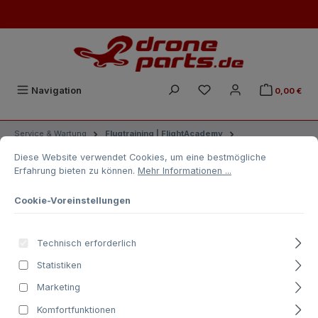
Zum Hauptinhalt springen
Du hast 0 Produkte auf
Navigation
0,00 €
Service & Wartung
Flugtraining | FlightAcademy
Cookie-Voreinstellungen
Diese Website verwendet Cookies, um eine bestmögliche Erfahrung biet
Flugtraining DJI Matrice Serie (Praxis)
Diese Website verwendet Cookies, um eine bestmögliche
Erfahrung bieten zu können.
Mehr Informationen ...
Flugtraining DJI Matrice Serie
(Praxis)
Cookie-Voreinstellungen
Technisch erforderlich
Statistiken
Bildergalerie überspringen
Marketing
Komfortfunktionen