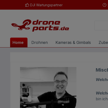
DJI Wartungspartner
m Hauptinhalt springen
Zur Suche springen
Zur Hauptnavigation springen
Home
Drohnen
Kameras & Gimbals
Zube
Misc
Welch
Welche
bin ic