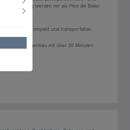
t, bei FPV-Flug werden mir als Pilot die Bilder
avic 3 Serie - kompakt und transportabel.
Das war ein Eigenbau mit über 30 Minuten
mir die Musik.