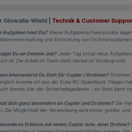
r Glowalla-Wiehl |
Technik & Customer Suppor
e Aufgaben hast Du?
Meine Aufgabenschwerpunkte liegen u
alstammverwaltung und Einrichtung von Drohnensystemen 
agst Du an Deinem Job?
Jeder Tag bringt neue Aufgaben,
ch ist. Die Arbeit im Team steht hierbei im Vordergrund!
ann interessierst Du Dich für Copter / Drohnen?
Drohnen b
nglich komme ich aus der Ecke RC-Speedboot. Fliegen hat 
uch damals klar der Sicherheitsgedanke - ein Boot kann ni
izt dich ganz besonders an Copter und Drohnen?
Die Viel
. Die Möglichkeit der Verwendung wird immer größer und w
esonderes Erlebnis mit einem Copter bzw. einer Drohne?
M
ewöhnliches in Sachen Einsatzmöglichkeiten erleben. Die 