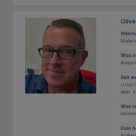
Olive
Welch
Materi
Was m
Anspru
Seit w
Ursprü
aber a
Was re
können
Dein b
Außerg