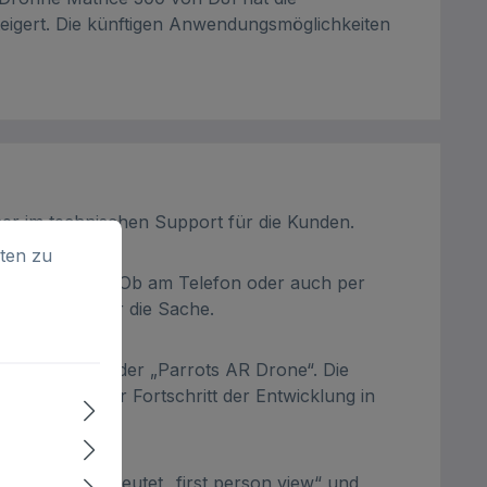
eigert. Die künftigen Anwendungsmöglichkeiten
er im technischen Support für die Kunden.
en zu können.
Mehr Informationen ...
ten zu
t den Kunden. Ob am Telefon oder auch per
Leidenschaft für die Sache.
rscheinen von der „Parrots AR Drone“. Die
erend. Und der Fortschritt der Entwicklung in
egen. FPV bedeutet „first person view“ und