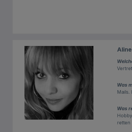
Alin
Welch
Vertre
Was m
Mails.
Was re
Hobbyb
rette