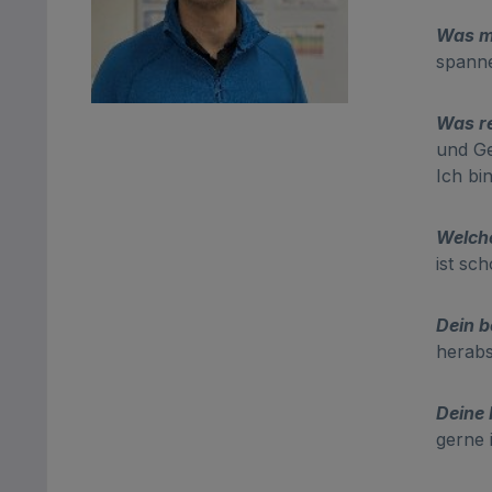
Was m
spanne
Was re
und Ge
Ich bi
Welche
ist sc
Dein b
herabs
Deine
gerne 