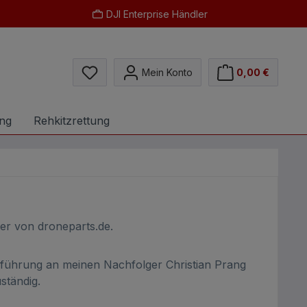
DJI Enterprise Händler
Du hast 0 Produkte auf dem Merkzettel
Mein Konto
0,00 €
ung
Rehkitzrettung
er von droneparts.de.
führung an meinen Nachfolger Christian Prang
ständig.