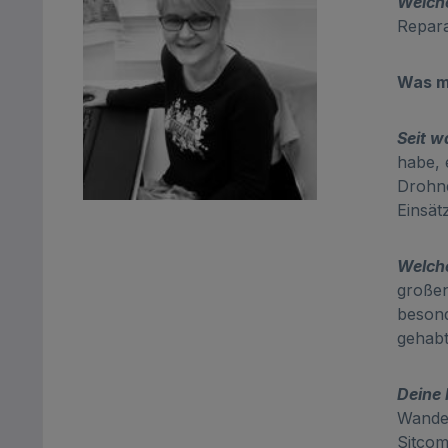
Welch
Repara
Was m
Seit w
habe, 
Drohne
Einsät
Welche
großen
besond
gehabt
Deine
Wander
Sitcom