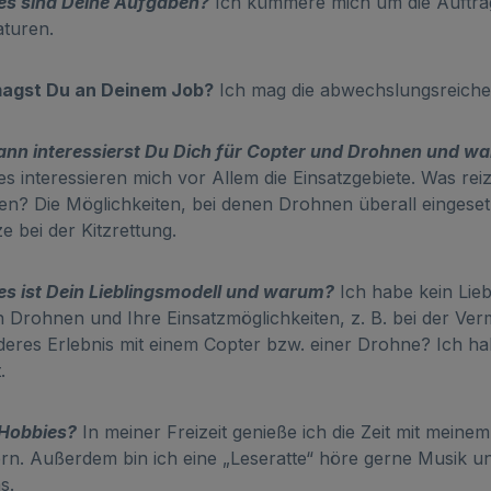
es sind Deine Aufgaben?
Ich kümmere mich um die Auftra
turen.
agst Du an Deinem Job?
Ich mag die abwechslungsreiche 
ann interessierst Du Dich für Copter und Drohnen und w
es interessieren mich vor Allem die Einsatzgebiete. Was re
n? Die Möglichkeiten, bei denen Drohnen überall eingesetz
ze bei der Kitzrettung.
s ist Dein Lieblingsmodell und warum?
Ich habe kein Lieb
 Drohnen und Ihre Einsatzmöglichkeiten, z. B. bei der Verm
eres Erlebnis mit einem Copter bzw. einer Drohne? Ich hab
.
 Hobbies?
In meiner Freizeit genieße ich die Zeit mit meinem
n. Außerdem bin ich eine „Leseratte“ höre gerne Musik und
s.