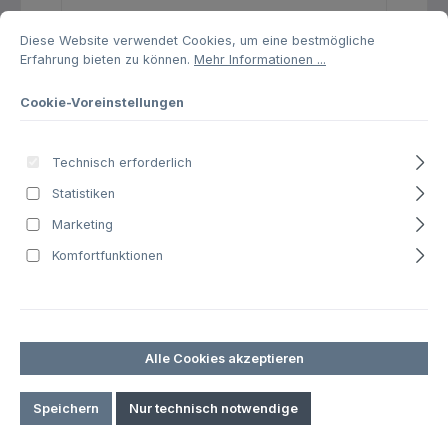
Cookie-Voreinstellungen
Diese Website verwendet Cookies, um eine bestmögliche Erfahrung biet
Vermessung & Inspektion
Diese Website verwendet Cookies, um eine bestmögliche
Erfahrung bieten zu können.
Mehr Informationen ...
Handwerk & Bau
Landwirtschaft & Forst
Cookie-Voreinstellungen
Schulung & Beratung
Technisch erforderlich
Drohnen
Statistiken
Zubehör
Marketing
Software
Komfortfunktionen
Service & Wartung
Rehkitzrettung
Alle Cookies akzeptieren
Speichern
Nur technisch notwendige
Software