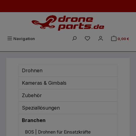
Zum Hauptinhalt springen
Du hast 0 Produkte auf
Navigation
0,00 €
Drohnen
Kameras & Gimbals
Zubehör
Speziallösungen
Branchen
BOS | Drohnen für Einsatzkräfte