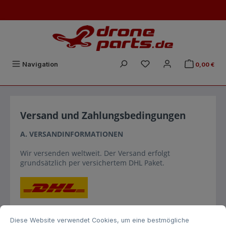
Zum Hauptinhalt springen
Du hast 0 Produkte auf
Navigation
0,00 €
Versand und Zahlungsbedingungen
A. VERSANDINFORMATIONEN
Wir versenden weltweit. Der Versand erfolgt
grundsätzlich per versichertem DHL Paket.
Cookie-Voreinstellungen
Diese Website verwendet Cookies, um eine bestmögliche Erfahrung biet
Nach vorheriger Terminabsprache ist auch eine
Abholung der bestellten Ware möglich. Unsere
Diese Website verwendet Cookies, um eine bestmögliche