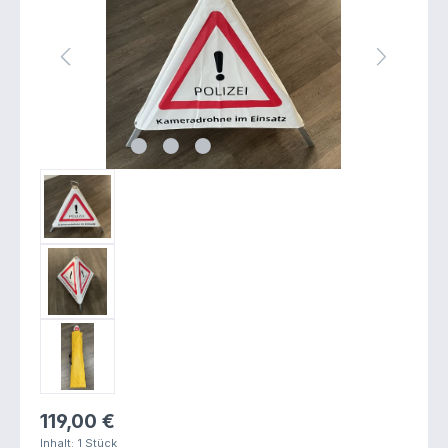
Regulärer Preis:
119,00 €
Inhalt:
1 Stück