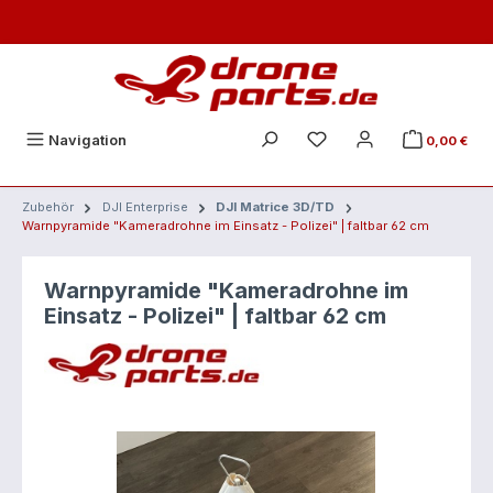
Zum Hauptinhalt springen
Navigation
0,00 €
Zubehör
DJI Enterprise
DJI Matrice 3D/TD
Warnpyramide "Kameradrohne im Einsatz - Polizei" | faltbar 62 cm
Warnpyramide "Kameradrohne im
Einsatz - Polizei" | faltbar 62 cm
Bildergalerie überspringen