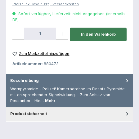
Preise inkl. MwSt. zzgl. Versandkosten
Sofort verfügbar, Lieferzeit: nicht angegeben (innerhalb
DE)
Produkt Anzahl: Gib den gewünschten Wert ein oder benutze die Schaltfl
In den Warenkorb
Zum Merkzettel hinzufügen
Artikelnummer:
880473
Beschreibung
Warnpyramide - Polizei! Kameradrohne im Einsatz Pyramide
mit entsprechender Signalwirkung. - Zum Schutz von
Passanten - Hin…
Mehr
Produktsicherheit